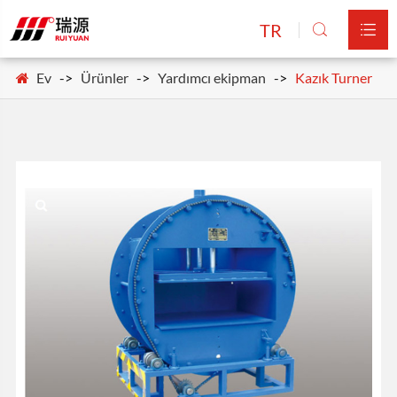
TR


Ev
Ürünler
Yardımcı ekipman
Kazık Turner